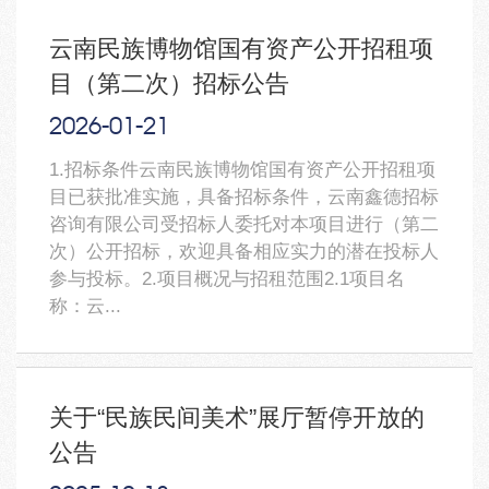
云南民族博物馆国有资产公开招租项
目（第二次）招标公告
2026-01
-21
1.招标条件云南民族博物馆国有资产公开招租项
目已获批准实施，具备招标条件，云南鑫德招标
咨询有限公司受招标人委托对本项目进行（第二
次）公开招标，欢迎具备相应实力的潜在投标人
参与投标。2.项目概况与招租范围2.1项目名
称：云...
关于“民族民间美术”展厅暂停开放的
公告