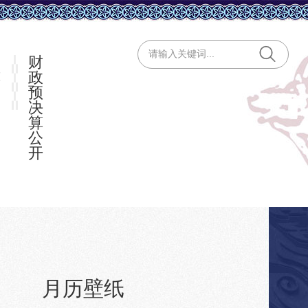
展
财
览
政
预
决
算
公
开
妇
月历壁纸