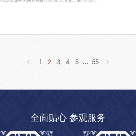
次活动聚焦云南各民族传统“木”艺文化，通过公益...
1
2
3
4
5
…
55
全面贴心 参观服务