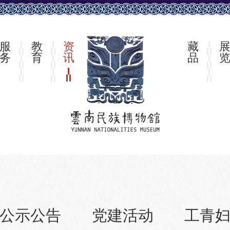
服
教
资
藏
务
育
讯
品
公示公告
党建活动
工青