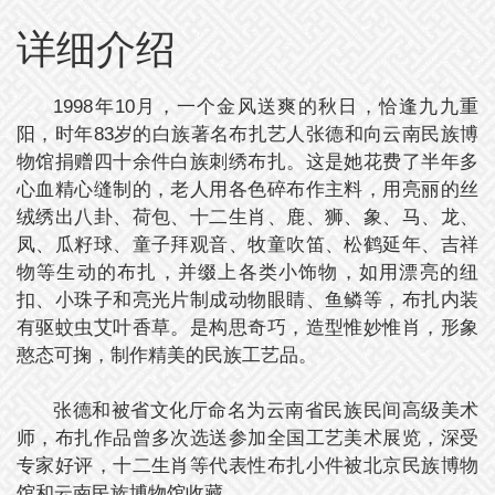
详细介绍
1998年10月，一个金风送爽的秋日，恰逢九九重
阳，时年83岁的白族著名布扎艺人张德和向云南民族博
物馆捐赠四十余件白族刺绣布扎。这是她花费了半年多
心血精心缝制的，老人用各色碎布作主料，用亮丽的丝
绒绣出八卦、荷包、十二生肖、鹿、狮、象、马、龙、
凤、瓜籽球、童子拜观音、牧童吹笛、松鹤延年、吉祥
物等生动的布扎，并缀上各类小饰物，如用漂亮的纽
扣、小珠子和亮光片制成动物眼睛、鱼鳞等，布扎内装
有驱蚊虫艾叶香草。是构思奇巧，造型惟妙惟肖，形象
憨态可掬，制作精美的民族工艺品。
张德和被省文化厅命名为云南省民族民间高级美术
师，布扎作品曾多次选送参加全国工艺美术展览，深受
专家好评，十二生肖等代表性布扎小件被北京民族博物
馆和云南民族博物馆收藏。