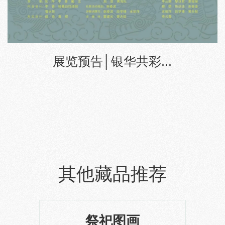
展览预告│银华共彩...
其他藏品推荐
祭祀图画