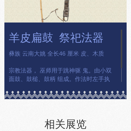
祭祀法器
羊皮扁鼓
彝族 云南大姚 全长46 厘米 皮、木质
宗教法器， 巫师用于跳神驱 鬼。由小双
面鼓、鼓槌、鼓柄 组成。作法时左手执
鼓，右手 拿鼓槌， 不断敲击， 全身颤
抖，边唱边跳。
相关展览